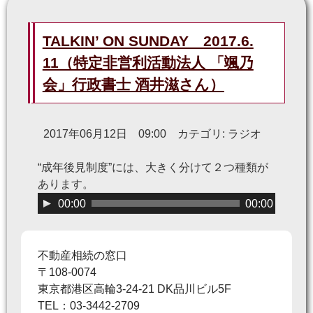
TALKIN’ ON SUNDAY 2017.6.
11（特定非営利活動法人 「颯乃
会」行政書士 酒井滋さん）
2017年06月12日 09:00 カテゴリ: ラジオ
“成年後見制度”には、大きく分けて２つ種類が
あります。
音
00:00
00:00
声
プ
レ
不動産相続の窓口
ー
〒108-0074
ヤ
東京都港区高輪3-24-21 DK品川ビル5F
ー
TEL：03-3442-2709