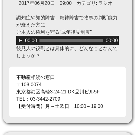
2017年06月20日 09:00 カテゴリ: ラジオ
認知症や知的障害、精神障害で物事の判断能力
が衰えた方に
ご本人の権利を守る“成年後見制度”
音
00:00
00:00
声
後見人の役割とは具体的に、どんなことなんで
プ
しょうか？
レ
ー
ヤ
不動産相続の窓口
ー
〒108-0074
東京都港区高輪3-24-21 DK品川ビル5F
TEL：03-3442-2709
【受付時間】月～土曜日 10:00～19:00