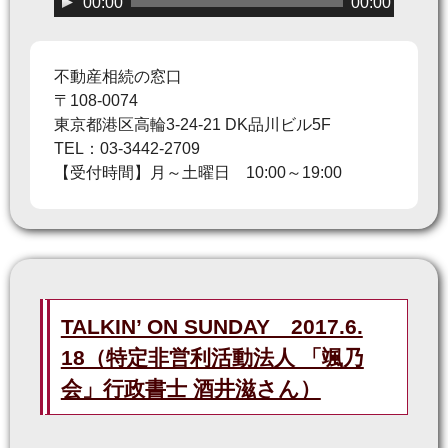
00:00
00:00
声
プ
レ
不動産相続の窓口
ー
〒108-0074
ヤ
東京都港区高輪3-24-21 DK品川ビル5F
ー
TEL：03-3442-2709
【受付時間】月～土曜日 10:00～19:00
TALKIN’ ON SUNDAY 2017.6.
18（特定非営利活動法人 「颯乃
会」行政書士 酒井滋さん）