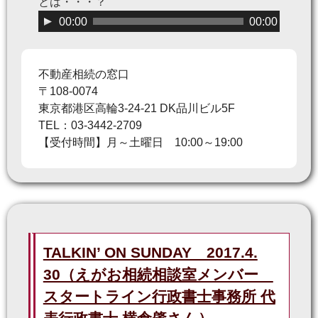
とは・・・？
音
00:00
00:00
声
プ
レ
不動産相続の窓口
ー
〒108-0074
ヤ
東京都港区高輪3-24-21 DK品川ビル5F
ー
TEL：03-3442-2709
【受付時間】月～土曜日 10:00～19:00
TALKIN’ ON SUNDAY 2017.4.
30（えがお相続相談室メンバー
スタートライン行政書士事務所 代